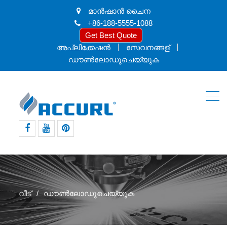
മാൻ‌ഷാൻ ചൈന
+86-188-5555-1088
Get Best Quote
അപ്ലിക്കേഷൻ
സേവനങ്ങള്
ഡൗൺലോഡുചെയ്യുക
ഫേസ്ബുക്ക്
യൂട്യൂബ്
pinterest
വീട്
ഡൗൺലോഡുചെയ്യുക