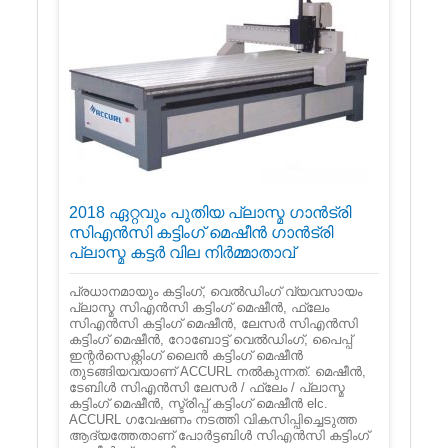
2018 ഏറ്റവും പുതിയ പ്ലാസ്മ ഗാൻട്രി
സിഎൻസി കട്ടിംഗ് മെഷീൻ ഗാൻട്രി
പ്ലാസ്മ കട്ടർ വില നിർമ്മാതാവ്
പ്രധാനമായും കട്ടിംഗ്, വെൽഡിംഗ് വ്യവസായം
പ്ലാസ്മ സിഎൻസി കട്ടിംഗ് മെഷീൻ, ഫ്ലേം
സിഎൻസി കട്ടിംഗ് മെഷീൻ, ലേസർ സിഎൻസി
കട്ടിംഗ് മെഷീൻ, റോബോട്ട് വെൽഡിംഗ്, പൈപ്പ്
ഇന്റർസെക്റ്റിംഗ് ലൈൻ കട്ടിംഗ് മെഷീൻ
തുടങ്ങിയവയാണ് ACCURL നൽകുന്നത്. മെഷീൻ,
ടേബിൾ സി‌എൻ‌സി ലേസർ / ഫ്ലേം / പ്ലാസ്മ
കട്ടിംഗ് മെഷീൻ, സ്ട്രിപ്പ് കട്ടിംഗ് മെഷീൻ elc.
ACCURL ഗവേഷണം നടത്തി വികസിപ്പിച്ചെടുത്ത
ആദ്യത്തേതാണ് പോർട്ടബിൾ സി‌എൻ‌സി കട്ടിംഗ്