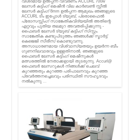
വിശദമായ ഉൽപ്പന്ന വിവരണം ACCURL 700w
ലേസർ കട്ടിംഗ് മെഷീൻ വില കാർബൺ സ്റ്റീൽ
ലേസർ കട്ടിംഗ് 8mm ഉൽപ്പന്ന ആമുഖം ഞങ്ങളുടെ
ACCURL ടീം ഇപ്പോൾ ട്യൂബ്, പ്രൊഫൈൽ
പ്രോസസ്സിംഗ് സാങ്കേതികവിദ്യയിൽ അതിന്റെ
ഏറ്റവും പുതിയ തലമുറ അവതരിപ്പിക്കുന്നു -
ഫൈബർ ലേസർ ട്യൂബ് കട്ടിംഗ് സിസ്റ്റം.
സാങ്കേതിക കണ്ടുപിടുത്തം ഞങ്ങൾക്ക് സ്മാർട്ട്
കെജെജി സീരീസ് കൊണ്ടുവന്നു.
അസാധാരണമായ വിശ്വാസ്യതയും ഉയർന്ന ബീം
ഗുണനിലവാരവും ഉള്ളതിനാൽ, ഞങ്ങളുടെ
ഫൈബർ ലേസർ കട്ടിംഗ് മെഷീനുകൾ
മത്സരത്തിൽ നേതാക്കളായി തുടരുന്നു. Accurl@
ഫൈബർ ലേസറുകൾ നിങ്ങൾക്ക് ചെലവ്
കുറഞ്ഞതും കുറഞ്ഞ പരിപാലനവും കുറഞ്ഞ
പ്രവർത്തനച്ചെലവും പരിസ്ഥിതി സൗഹൃദവും
നൽകുന്നു ...