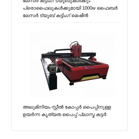
ലേസർ കട്ടിംഗ് ട്യൂബുകൾക്കും
പ്രൊഫൈലുകൾക്കുമായി 1000w ഫൈബർ
ലേസർ ട്യൂബ് കട്ടിംഗ് മെഷീൻ
അലുമിനിയം സ്റ്റീൽ കോപ്പർ പൈപ്പിനുള്ള
ഉയർന്ന കൃത്യത പൈപ്പ് പ്ലാസ്മ കട്ടർ