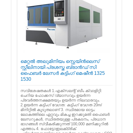
മെറ്റൽ അലുമിനിയം സ്റ്റെയിൻലെസ്
സ്റ്റീലിനായി പ്രശസ്ത ബ്രാൻഡ് സി
ഫൈബർ ലേസർ കട്ടിംഗ് മെഷീൻ 1325
1530
സവിശേഷതകൾ 1.എക്‌സലന്റ് ബീം ക്വാളിറ്റി:
ചെറിയ ഫോക്കസ് വ്യാസവും ഉയർന്ന
പ്രവർത്തനക്ഷമതയും ഉയർന്ന നിലവാരവും.
2.ഉയർന്ന കട്ടിംഗ് വേഗത: കട്ടിംഗ് വേഗത 20m/
മിനിറ്റിൽ കൂടുതലാണ് 3. സ്ഥിരമായ ഓട്ടം:
ലോകത്തിലെ ഏറ്റവും മികച്ച ഇറക്കുമതി ഫൈബർ
ലേസറുകൾ, സ്ഥിരതയുള്ള പ്രകടനം, പ്രധാന
ഭാഗങ്ങൾ സ്വീകരിക്കുന്നത് 100,000 മണിക്കൂറിൽ
എത്താം 4. ഫോട്ടോഇലക്‌ട്രിക്