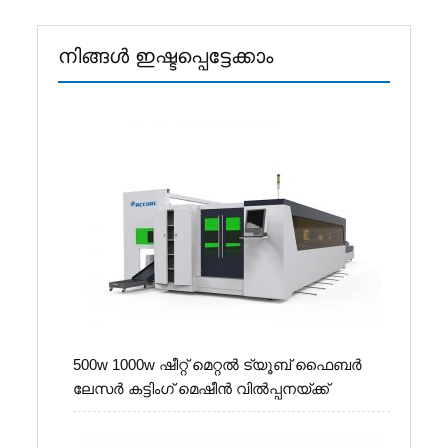
നിങ്ങൾ ഇഷ്ടപ്പെട്ടേക്കാം
500w 1000w ഷീറ്റ് മെറ്റൽ ട്യൂബ് ഫൈബർ
ലേസർ കട്ടിംഗ് മെഷീൻ വിൽപ്പനയ്ക്ക്