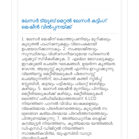
ലേസർ ട്യൂബ് മെറ്റൽ ലേസർ കട്ടിംഗ്
മെഷീൻ വിൽപ്പനയ്ക്ക്
1. ലേസർ മെഷീന് കൊത്തുപണിയും മുറിക്കലും
കൂടുതൽ ഫംഗ്ഷനുകളും വ്യാപകമായി
ഉപയോഗിക്കാനാകും. 2. സംയോജിതവും
സുസ്ഥിരവും വിശ്വസനീയവുമായ ഡിസൈൻ
ചട്ടക്കൂട് സ്വീകരിക്കുക. 3. എല്ലാ മോഡലുകളും
ഇറക്കുമതി ചെയ്ത ഘടകങ്ങൾ, ഉയർന്ന കൃത്യത,
വേഗത, ആയുസ്സ് കൂടുതൽ എന്നിവ ഉറപ്പാക്കുന്നു.
വ്യത്യസ്ത മെറ്റീരിയലുകൾ പ്രോസസ്സ്
ചെയ്യുന്നതിന്, ഓപ്‌ഷണൽ കത്തി സ്ട്രിപ്പ്
സ്റ്റേബിൾ, കട്ടയും പട്ടികയും ഫ്ലാറ്റ് ടേബിളും
കഴിയും. 5. ലേസർ മെഷീൻ മുന്നിലും പിന്നിലും
മെറ്റീരിയലുകൾക്ക് കഴിയും, മെറ്റീരിയലുകൾ
ലെന്ത്സ് പരിധിയില്ലാത്തതാണ്. 6.LCD
നിയന്ത്രണ പാനൽ വിവിധ ഭാഷകളെയും
വ്യക്തമായ പ്രദർശനത്തെയും കൂടുതൽ സ
operation കര്യപ്രദമായ പ്രവർത്തനത്തെയും
പിന്തുണയ്ക്കുന്നു. 7. അത്യാധുനിക ടെക്നിക്
കമ്പ്യൂട്ടർ നിയന്ത്രണം, കൃത്യമായ യന്ത്രങ്ങൾ,
ഡിഎസ്പി ഡിജിറ്റൽ നിയന്ത്രണ
സാങ്കേതികവിദ്യ, യുഎസ്ബി ഡാറ്റാ
ട്രാൻസ്മിഷൻ, ...