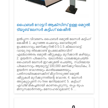
ഫൈബർ റോട്ടറി ആക്സിസ് ഉള്ള മെറ്റൽ
ട്യൂബ് ലേസർ കട്ടിംഗ് മെഷീൻ
ഉൽപ്പന്ന വിവരണം ഫൈബർ മെറ്റൽ ലേസർ കട്ടിംഗ്
മെഷീൻ 1. കുറഞ്ഞ ചെലവും വൈദ്യുതി
ഉപഭോഗവും മണിക്കൂറിൽ 0.5-1.5 കിലോവാട്ട്;
വായു ing തിക്കൊണ്ട് ഉപഭോക്താവിന്
എല്ലാത്തരം മെറ്റൽ ഷീറ്റുകളും മുറിക്കാൻ കഴിയും;
2. ഉയർന്ന പ്രകടനം. യഥാർത്ഥ പാക്കേജുചെയ്‌ത
ഫൈബർ ലേസർ ഇറക്കുമതി ചെയ്തു, സ്ഥിരമായ
പ്രകടനവും ആയുസ്സ് 100,000 മണിക്കൂറിലധികം; 3.
ഉയർന്ന വേഗതയും കാര്യക്ഷമതയും,
പതിനായിരക്കണക്കിന് മീറ്ററിനടുത്ത് മെറ്റൽ
ഷീറ്റുകൾ മുറിക്കുന്നതിന്റെ വേഗത; 4. ലേസർ
അറ്റകുറ്റപ്പണി സ free ജന്യമാണ്; 5. കട്ടിംഗ്
എഡ്ജ് മികച്ചതായി കാണപ്പെടുന്നു, ഒപ്പം രൂപം
മിനുസമാർന്നതും മനോഹരവുമാണ്; 6 ...