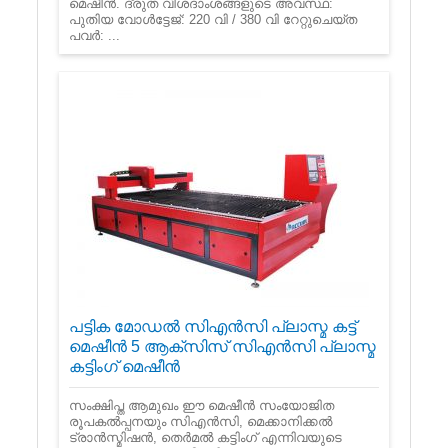
മെഷീൻ. ദ്രുത വിശദാംശങ്ങളുടെ അവസ്ഥ:
പുതിയ വോൾട്ടേജ്: 220 വി / 380 വി റേറ്റുചെയ്ത
പവർ: ...
പട്ടിക മോഡൽ സി‌എൻ‌സി പ്ലാസ്മ കട്ട്
മെഷീൻ 5 ആക്സിസ് സി‌എൻ‌സി പ്ലാസ്മ
കട്ടിംഗ് മെഷീൻ
സംക്ഷിപ്ത ആമുഖം ഈ മെഷീൻ സംയോജിത
രൂപകൽപ്പനയും സി‌എൻ‌സി, മെക്കാനിക്കൽ
ട്രാൻസ്മിഷൻ, തെർമൽ കട്ടിംഗ് എന്നിവയുടെ