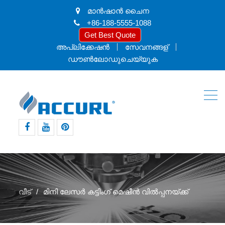
മാൻ‌ഷാൻ ചൈന
+86-188-5555-1088
Get Best Quote
അപ്ലിക്കേഷൻ
സേവനങ്ങള്
ഡൗൺലോഡുചെയ്യുക
ഫേസ്ബുക്ക്
യൂട്യൂബ്
pinterest
വീട്
മിനി ലേസർ കട്ടിംഗ് മെഷീൻ വിൽപ്പനയ്ക്ക്