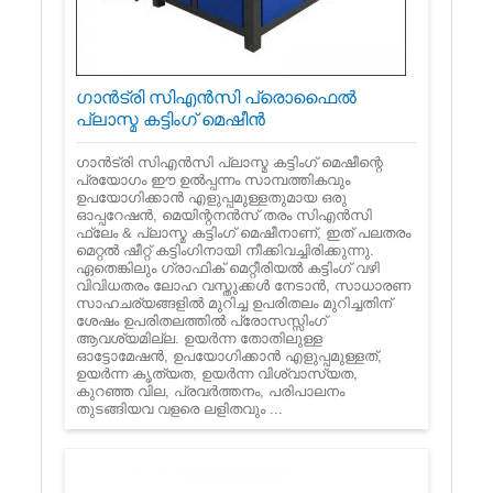
ഗാൻട്രി സി‌എൻ‌സി പ്രൊഫൈൽ
പ്ലാസ്മ കട്ടിംഗ് മെഷീൻ
ഗാൻട്രി സി‌എൻ‌സി പ്ലാസ്മ കട്ടിംഗ് മെഷീന്റെ
പ്രയോഗം ഈ ഉൽ‌പ്പന്നം സാമ്പത്തികവും
ഉപയോഗിക്കാൻ‌ എളുപ്പമുള്ളതുമായ ഒരു
ഓപ്പറേഷൻ‌, മെയിന്റനൻ‌സ് തരം സി‌എൻ‌സി
ഫ്ലേം & പ്ലാസ്മ കട്ടിംഗ് മെഷീനാണ്, ഇത് പലതരം
മെറ്റൽ ഷീറ്റ് കട്ടിംഗിനായി നീക്കിവച്ചിരിക്കുന്നു.
ഏതെങ്കിലും ഗ്രാഫിക് മെറ്റീരിയൽ കട്ടിംഗ് വഴി
വിവിധതരം ലോഹ വസ്തുക്കൾ നേടാൻ, സാധാരണ
സാഹചര്യങ്ങളിൽ മുറിച്ച ഉപരിതലം മുറിച്ചതിന്
ശേഷം ഉപരിതലത്തിൽ പ്രോസസ്സിംഗ്
ആവശ്യമില്ല. ഉയർന്ന തോതിലുള്ള
ഓട്ടോമേഷൻ, ഉപയോഗിക്കാൻ എളുപ്പമുള്ളത്,
ഉയർന്ന കൃത്യത, ഉയർന്ന വിശ്വാസ്യത,
കുറഞ്ഞ വില, പ്രവർത്തനം, പരിപാലനം
തുടങ്ങിയവ വളരെ ലളിതവും ...