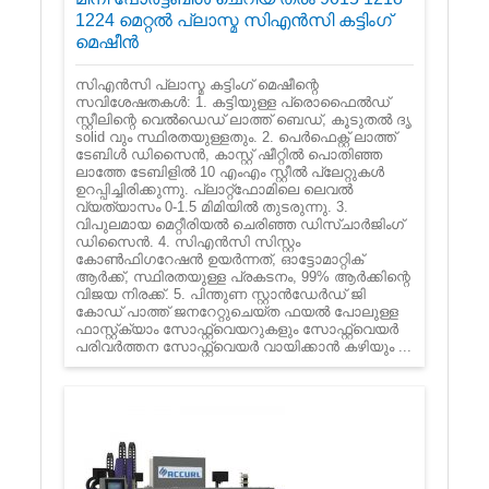
1224 മെറ്റൽ പ്ലാസ്മ സിഎൻസി കട്ടിംഗ്
മെഷീൻ
സി‌എൻ‌സി പ്ലാസ്മ കട്ടിംഗ് മെഷീന്റെ
സവിശേഷതകൾ‌: 1. കട്ടിയുള്ള പ്രൊഫൈൽ‌ഡ്
സ്റ്റീലിന്റെ വെൽ‌ഡെഡ് ലാത്ത് ബെഡ്, കൂടുതൽ ദൃ
solid വും സ്ഥിരതയുള്ളതും. 2. പെർഫെക്റ്റ് ലാത്ത്
ടേബിൾ ഡിസൈൻ, കാസ്റ്റ് ഷീറ്റിൽ പൊതിഞ്ഞ
ലാത്തേ ടേബിളിൽ 10 എംഎം സ്റ്റീൽ പ്ലേറ്റുകൾ
ഉറപ്പിച്ചിരിക്കുന്നു. പ്ലാറ്റ്‌ഫോമിലെ ലെവൽ
വ്യത്യാസം 0-1.5 മിമിയിൽ തുടരുന്നു. 3.
വിപുലമായ മെറ്റീരിയൽ ചെരിഞ്ഞ ഡിസ്ചാർജിംഗ്
ഡിസൈൻ. 4. സി‌എൻ‌സി സിസ്റ്റം
കോൺഫിഗറേഷൻ ഉയർന്നത്, ഓട്ടോമാറ്റിക്
ആർക്ക്, സ്ഥിരതയുള്ള പ്രകടനം, 99% ആർക്കിന്റെ
വിജയ നിരക്ക്. 5. പിന്തുണ സ്റ്റാൻഡേർഡ് ജി
കോഡ് പാത്ത് ജനറേറ്റുചെയ്ത ഫയൽ പോലുള്ള
ഫാസ്റ്റ്ക്യാം സോഫ്റ്റ്വെയറുകളും സോഫ്റ്റ്വെയർ
പരിവർത്തന സോഫ്റ്റ്വെയർ വായിക്കാൻ കഴിയും ...