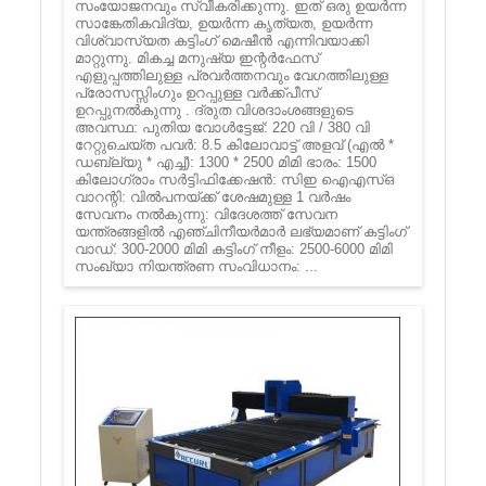
സംയോജനവും സ്വീകരിക്കുന്നു. ഇത് ഒരു ഉയർന്ന
സാങ്കേതികവിദ്യ, ഉയർന്ന കൃത്യത, ഉയർന്ന
വിശ്വാസ്യത കട്ടിംഗ് മെഷീൻ എന്നിവയാക്കി
മാറ്റുന്നു. മികച്ച മനുഷ്യ ഇന്റർഫേസ്
എളുപ്പത്തിലുള്ള പ്രവർത്തനവും വേഗത്തിലുള്ള
പ്രോസസ്സിംഗും ഉറപ്പുള്ള വർക്ക്പീസ്
ഉറപ്പുനൽകുന്നു . ദ്രുത വിശദാംശങ്ങളുടെ
അവസ്ഥ: പുതിയ വോൾട്ടേജ്: 220 വി / 380 വി
റേറ്റുചെയ്ത പവർ: 8.5 കിലോവാട്ട് അളവ് (എൽ *
ഡബ്ല്യു * എച്ച്): 1300 * 2500 മിമി ഭാരം: 1500
കിലോഗ്രാം സർട്ടിഫിക്കേഷൻ: സിഇ ഐ‌എസ്ഒ
വാറന്റി: വിൽ‌പനയ്ക്ക് ശേഷമുള്ള 1 വർഷം
സേവനം നൽകുന്നു: വിദേശത്ത് സേവന
യന്ത്രങ്ങളിൽ എഞ്ചിനീയർമാർ ലഭ്യമാണ് കട്ടിംഗ്
വാഡ്: 300-2000 മിമി കട്ടിംഗ് നീളം: 2500-6000 മിമി
സംഖ്യാ നിയന്ത്രണ സംവിധാനം: ...