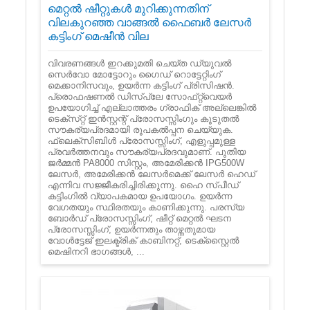
മെറ്റൽ ഷീറ്റുകൾ മുറിക്കുന്നതിന്
വിലകുറഞ്ഞ വാങ്ങൽ ഫൈബർ ലേസർ
കട്ടിംഗ് മെഷീൻ വില
വിവരണങ്ങൾ ഇറക്കുമതി ചെയ്ത ഡ്യുവൽ
സെർവോ മോട്ടോറും ഗൈഡ് റൊട്ടേറ്റിംഗ്
മെക്കാനിസവും, ഉയർന്ന കട്ടിംഗ് പ്രിസിഷൻ.
പ്രൊഫഷണൽ ഡിസ്പ്ലേ സോഫ്‌റ്റ്‌വെയർ
ഉപയോഗിച്ച് എല്ലാത്തരം ഗ്രാഫിക് അല്ലെങ്കിൽ
ടെക്‌സ്‌റ്റ് ഇൻസ്റ്റന്റ് പ്രോസസ്സിംഗും കൂടുതൽ
സൗകര്യപ്രദമായി രൂപകൽപ്പന ചെയ്യുക.
ഫ്ലെക്സിബിൾ പ്രോസസ്സിംഗ്, എളുപ്പമുള്ള
പ്രവർത്തനവും സൗകര്യപ്രദവുമാണ്. പുതിയ
ജർമ്മൻ PA8000 സിസ്റ്റം, അമേരിക്കൻ IPG500W
ലേസർ, അമേരിക്കൻ ലേസർമെക്ക് ലേസർ ഹെഡ്
എന്നിവ സജ്ജീകരിച്ചിരിക്കുന്നു. ഹൈ സ്പീഡ്
കട്ടിംഗിൽ വ്യാപകമായ ഉപയോഗം. ഉയർന്ന
വേഗതയും സ്ഥിരതയും കാണിക്കുന്നു. പരസ്യ
ബോർഡ് പ്രോസസ്സിംഗ്, ഷീറ്റ് മെറ്റൽ ഘടന
പ്രോസസ്സിംഗ്, ഉയർന്നതും താഴ്ന്നതുമായ
വോൾട്ടേജ് ഇലക്ട്രിക് കാബിനറ്റ്, ടെക്സ്റ്റൈൽ
മെഷിനറി ഭാഗങ്ങൾ, ...