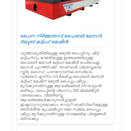
ചൈന നിർമ്മാതാവ് ഫൈബർ ലേസർ
ട്യൂബ് കട്ടിംഗ് മെഷീൻ
വൃത്താകൃതിയിലുള്ള മെറ്റൽ പൈപ്പിനും ഷീറ്റ്
കട്ടിംഗിനും വേണ്ടിയുള്ള ഇത്തരത്തിലുള്ള
ഫൈബർ ലേസർ കട്ടിംഗ് മെഷീൻ പെർഫെക്റ്റ്
ലേസർ പുറത്തിറക്കി. തായ്‌വാൻ പ്രശസ്തമായ
സ്ക്രൂ ഗൈഡ്, പാനസോണിക് സെർവോ,
ഡ്രൈവ് എന്നിവ സ്വീകരിച്ച ഫൈബർ ലേസർ
കട്ടിംഗ് മെഷീന് മെറ്റൽ പൈപ്പും ഷീറ്റും
മുറിക്കുന്നതിനുള്ള ആവശ്യങ്ങൾ നിറവേറ്റാൻ
കഴിയും. പൈപ്പിന്റെ വ്യാസം 200 മില്ലിമീറ്റർ
വരെയാകാം. വ്യത്യസ്ത
ആവശ്യങ്ങൾക്കനുസരിച്ച് ഇത്
ഇഷ്ടാനുസൃതമാക്കാം. റോട്ടറി ഓക്സിലറികളുള്ള
അദ്വിതീയ രൂപകൽപ്പന ഒരേ സമയം പൈപ്പും
ഷീറ്റും മുറിക്കുന്നതിനുള്ള സാങ്കേതിക പ്രശ്നങ്ങൾ
ഒഴിവാക്കും ...