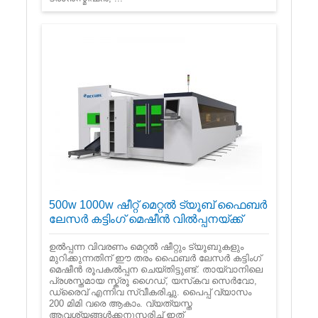
500w 1000w ഷീറ്റ് മെറ്റൽ ട്യൂബ് ഫൈബർ
ലേസർ കട്ടിംഗ് മെഷീൻ വിൽപ്പനയ്ക്ക്
ഉൽപ്പന്ന വിവരണം മെറ്റൽ ഷീറ്റും ട്യൂബുകളും
മുറിക്കുന്നതിന് ഈ തരം ഫൈബർ ലേസർ കട്ടിംഗ്
മെഷീൻ രൂപകൽപ്പന ചെയ്തിട്ടുണ്ട്. തായ്‌വാനിലെ
പ്രശസ്തമായ സ്ക്രൂ ഗൈഡ്, യസ്‌കവ സെർവോ,
ഡ്രൈവ് എന്നിവ സ്വീകരിച്ചു. പൈപ്പ് വ്യാസം
200 മിമി വരെ ആകാം. വ്യത്യസ്ത
ആവശ്യങ്ങൾക്കനുസരിച്ച് ഇത്