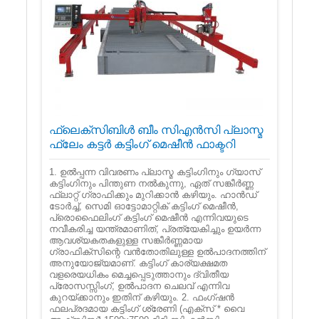
ഫ്ലെക്സിബിൾ ബീം സി‌എൻ‌സി പ്ലാസ്മ
ഫ്ലേം കട്ടർ കട്ടിംഗ് മെഷീൻ ഫാക്ടറി
1. ഉൽ‌പ്പന്ന വിവരണം പ്ലാസ്മ കട്ടിംഗിനും ഗ്യാസ്
കട്ടിംഗിനും പിന്തുണ നൽകുന്നു, ഏത് സങ്കീർ‌ണ്ണ
ഫ്ലാറ്റ് ഗ്രാഫിക്കും മുറിക്കാൻ‌ കഴിയും. ഹാൻഡ്
ടോർച്ച്, സെമി ഓട്ടോമാറ്റിക് കട്ടിംഗ് മെഷീൻ,
പ്രൊഫൈലിംഗ് കട്ടിംഗ് മെഷീൻ എന്നിവയുടെ
നവീകരിച്ച യന്ത്രമാണിത്, പ്രത്യേകിച്ചും ഉയർന്ന
ആവശ്യകതകളുള്ള സങ്കീർണ്ണമായ
ഗ്രാഫിക്സിന്റെ വൻതോതിലുള്ള ഉൽപാദനത്തിന്
അനുയോജ്യമാണ്. കട്ടിംഗ് കാര്യക്ഷമത
വളരെയധികം മെച്ചപ്പെടുത്താനും ദ്വിതീയ
പ്രോസസ്സിംഗ്, ഉൽപാദന ചെലവ് എന്നിവ
കുറയ്ക്കാനും ഇതിന് കഴിയും. 2. ഫംഗ്ഷൻ
ഫലപ്രദമായ കട്ടിംഗ് ശ്രേണി (എക്സ് * വൈ