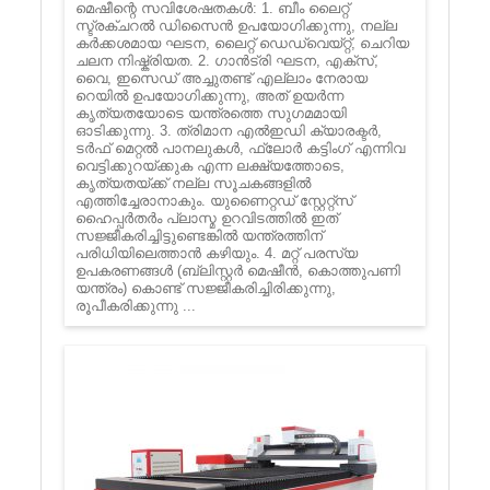
മെഷീന്റെ സവിശേഷതകൾ: 1. ബീം ലൈറ്റ്
സ്ട്രക്ചറൽ ഡിസൈൻ ഉപയോഗിക്കുന്നു, നല്ല
കർക്കശമായ ഘടന, ലൈറ്റ് ഡെഡ്‌വെയ്റ്റ്, ചെറിയ
ചലന നിഷ്ക്രിയത. 2. ഗാൻട്രി ഘടന, എക്സ്,
വൈ, ഇസെഡ് അച്ചുതണ്ട് എല്ലാം നേരായ
റെയിൽ ഉപയോഗിക്കുന്നു, അത് ഉയർന്ന
കൃത്യതയോടെ യന്ത്രത്തെ സുഗമമായി
ഓടിക്കുന്നു. 3. ത്രിമാന എൽഇഡി ക്യാരക്ടർ,
ടർഫ് മെറ്റൽ പാനലുകൾ, ഫ്ലോർ കട്ടിംഗ് എന്നിവ
വെട്ടിക്കുറയ്ക്കുക എന്ന ലക്ഷ്യത്തോടെ,
കൃത്യതയ്ക്ക് നല്ല സൂചകങ്ങളിൽ
എത്തിച്ചേരാനാകും. യുണൈറ്റഡ് സ്റ്റേറ്റ്സ്
ഹൈപ്പർതർം പ്ലാസ്മ ഉറവിടത്തിൽ ഇത്
സജ്ജീകരിച്ചിട്ടുണ്ടെങ്കിൽ യന്ത്രത്തിന്
പരിധിയിലെത്താൻ കഴിയും. 4. മറ്റ് പരസ്യ
ഉപകരണങ്ങൾ (ബ്ലിസ്റ്റർ മെഷീൻ, കൊത്തുപണി
യന്ത്രം) കൊണ്ട് സജ്ജീകരിച്ചിരിക്കുന്നു,
രൂപീകരിക്കുന്നു ...