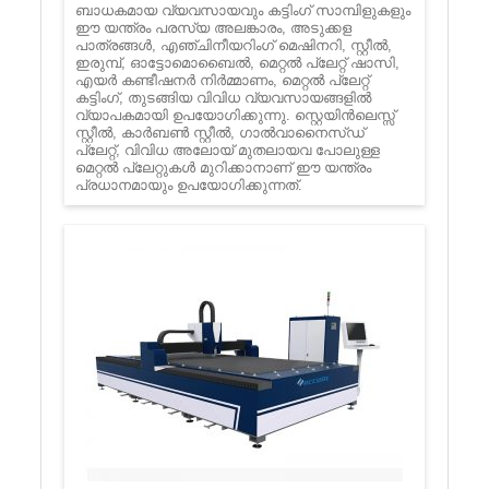
ബാധകമായ വ്യവസായവും കട്ടിംഗ് സാമ്പിളുകളും
ഈ യന്ത്രം പരസ്യ അലങ്കാരം, അടുക്കള
പാത്രങ്ങൾ, എഞ്ചിനീയറിംഗ് മെഷിനറി, സ്റ്റീൽ,
ഇരുമ്പ്, ഓട്ടോമൊബൈൽ, മെറ്റൽ പ്ലേറ്റ് ഷാസി,
എയർ കണ്ടീഷനർ നിർമ്മാണം, മെറ്റൽ പ്ലേറ്റ്
കട്ടിംഗ്, തുടങ്ങിയ വിവിധ വ്യവസായങ്ങളിൽ
വ്യാപകമായി ഉപയോഗിക്കുന്നു. സ്റ്റെയിൻലെസ്സ്
സ്റ്റീൽ, കാർബൺ സ്റ്റീൽ, ഗാൽവാനൈസ്ഡ്
പ്ലേറ്റ്, വിവിധ അലോയ് മുതലായവ പോലുള്ള
മെറ്റൽ പ്ലേറ്റുകൾ മുറിക്കാനാണ് ഈ യന്ത്രം
പ്രധാനമായും ഉപയോഗിക്കുന്നത്.