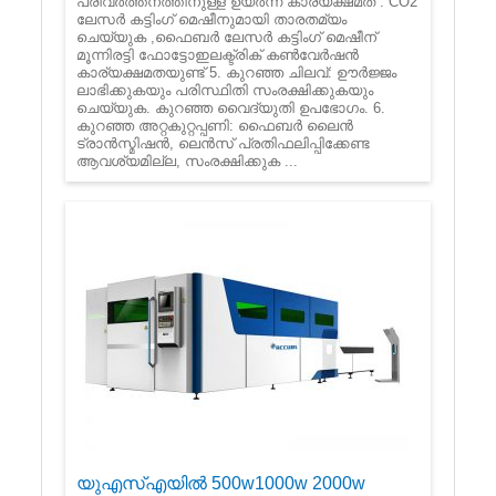
പരിവർത്തനത്തിനുള്ള ഉയർന്ന കാര്യക്ഷമത : CO2
ലേസർ കട്ടിംഗ് മെഷീനുമായി താരതമ്യം
ചെയ്യുക ,ഫൈബർ ലേസർ കട്ടിംഗ് മെഷീന്
മൂന്നിരട്ടി ഫോട്ടോഇലക്ട്രിക് കൺവേർഷൻ
കാര്യക്ഷമതയുണ്ട് 5. കുറഞ്ഞ ചിലവ്: ഊർജ്ജം
ലാഭിക്കുകയും പരിസ്ഥിതി സംരക്ഷിക്കുകയും
ചെയ്യുക. കുറഞ്ഞ വൈദ്യുതി ഉപഭോഗം. 6.
കുറഞ്ഞ അറ്റകുറ്റപ്പണി: ഫൈബർ ലൈൻ
ട്രാൻസ്മിഷൻ, ലെൻസ് പ്രതിഫലിപ്പിക്കേണ്ട
ആവശ്യമില്ല, സംരക്ഷിക്കുക ...
യുഎസ്എയിൽ 500w1000w 2000w