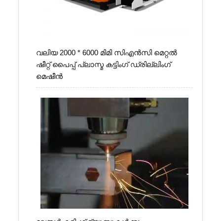
വലിയ 2000 * 6000 മിമി സി‌എൻ‌സി മെറ്റൽ
ഷീറ്റ് പൈപ്പ് പ്ലാസ്മ കട്ടിംഗ് ഡ്രില്ലിംഗ്
മെഷീൻ