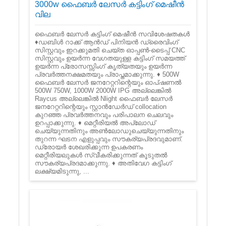
3000w ഫൈബർ ലേസർ കട്ടിംഗ് മെഷീൻ
വില
ഫൈബർ ലേസർ കട്ടിംഗ് മെഷീൻ സവിശേഷതകൾ
♦ഡബിൾ റാക്ക് ആൻഡ് പിനിയൻ ഡ്രൈവിംഗ്
സിസ്റ്റവും ഇറക്കുമതി ചെയ്ത ഓപ്പൺ-ടൈപ്പ് CNC
സിസ്റ്റവും ഉയർന്ന വേഗതയുള്ള കട്ടിംഗ് സമയത്ത്
ഉയർന്ന പ്രോസസ്സിംഗ് കൃത്യതയും ഉയർന്ന
പ്രവർത്തനക്ഷമതയും പ്രാപ്തമാക്കുന്നു. ♦ 500W
ഫൈബർ ലേസർ ജനറേറ്ററിന്റെയും ഓപ്ഷണൽ
500W 750W, 1000W 2000W IPG അല്ലെങ്കിൽ
Raycus അല്ലെങ്കിൽ Nlight ഫൈബർ ലേസർ
ജനറേറ്ററിന്റെയും സ്റ്റാൻഡേർഡ് collocation
കുറഞ്ഞ പ്രവർത്തനവും പരിപാലന ചെലവും
ഉറപ്പാക്കുന്നു. ♦ മെറ്റീരിയൽ അപ്‌ലോഡ്
ചെയ്യുന്നതിനും അൺലോഡുചെയ്യുന്നതിനും
തുറന്ന ഘടന എളുപ്പവും സൗകര്യപ്രദവുമാണ്.
ഡ്രോയർ ശേഖരിക്കുന്ന ഉപകരണം
മെറ്റീരിയലുകൾ സ്വീകരിക്കുന്നത് കൂടുതൽ
സൗകര്യപ്രദമാക്കുന്നു. ♦ അതിവേഗ കട്ടിംഗ്
ലക്ഷ്യമിടുന്നു, ...