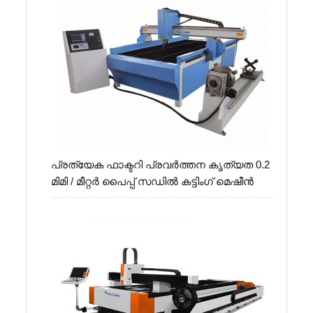
പ്രത്യേക ഫാക്ടറി പ്രവർത്തന കൃത്യത 0.2
മിമി / മീറ്റർ പൈപ്പ് സഡിൽ കട്ടിംഗ് മെഷീൻ