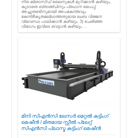
നിര ക്രോസ്ഡ് ലൈനുകൾ മുറിക്കാൻ കഴിയും,
കൂടാതെ ബ്രാഞ്ചിനും പ്രധാന പൈപ്പ്
അച്ചുതണ്ടിനുമായി അപകേന്ദ്രവും
കേന്ദ്രീകൃതമല്ലാത്തതുമായ ലംബ വിഭജന
വ്യവസ്ഥ പാലിക്കാൻ കഴിയും. 3) ചെരിഞ്ഞ
വിഭാഗം ഇവിടെ വെട്ടാൻ കഴിയും ...
മിനി സി‌എൻ‌സി ലേസർ മെറ്റൽ കട്ടിംഗ്
മെഷീൻ / മിതമായ സ്റ്റീൽ പ്ലേറ്റ്
സി‌എൻ‌സി പ്ലാസ്മ കട്ടിംഗ് മെഷീൻ