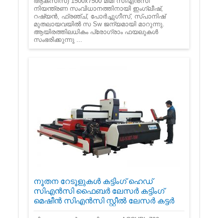
ആക്സിസ്) 1500x7500 മിമി സി‌എൻ‌സി
നിയന്ത്രണ സംവിധാനത്തിനായി ഇംഗ്ലീഷ്,
റഷ്യൻ, ഫ്രഞ്ച്, പോർച്ചുഗീസ്, സ്പാനിഷ്
മുതലായവയിൽ സ Sw ജന്യമായി മാറുന്നു.
ആയിരത്തിലധികം പ്രോഗ്രാം ഫയലുകൾ
സംഭരിക്കുന്നു ...
നൂതന റേടൂളുകൾ കട്ടിംഗ് ഹെഡ്
സി‌എൻ‌സി ഫൈബർ ലേസർ കട്ടിംഗ്
മെഷീൻ സി‌എൻ‌സി സ്റ്റീൽ ലേസർ കട്ടർ