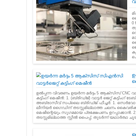
വ
മി
ബെ
0
തു
വെ
മാ
ടൈ
ജ
ക
ചെ
ഉ
മ
ഉൽപ്പന്ന വിവരണം ഉയർന്ന മർദ്ദം 5 ആക്സിസ് CNC വാട്ടർ
കട്ടിംഗ് മെഷീൻ: 1. (ബ്രിഡ്ജ്) വാട്ടർ ജെറ്റ് കട്ട
അബ്രാസീവ് സപ്ലൈ ബ്രിഡ്ജ് ഫീച്ചർ: 1. സെർവ
ലീനിയർ ഗൈഡിന് തടസ്സമില്ലാത്ത ചലനം കൈവരിക്ക
മെഷീന്റെയും സുഗമമായ പ്രക്ഷേപണം ഉറപ്പാക്കാൻ. 2
തടസ്സമില്ലാത്ത സ്റ്റീൽ പൈപ്പ്, തുടർന്ന് യഥാർത്ഥ ച
മ