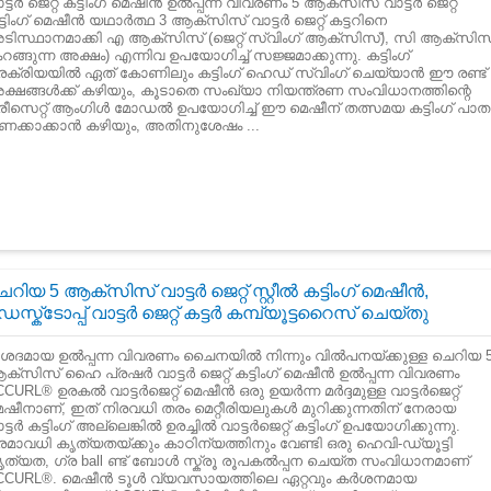
ട്ടർ ജെറ്റ് കട്ടിംഗ് മെഷീൻ ഉൽപ്പന്ന വിവരണം 5 ആക്സിസ് വാട്ടർ ജെറ്റ്
്ടിംഗ് മെഷീൻ യഥാർത്ഥ 3 ആക്സിസ് വാട്ടർ ജെറ്റ് കട്ടറിനെ
ടിസ്ഥാനമാക്കി എ ആക്സിസ് (ജെറ്റ് സ്വിംഗ് ആക്സിസ്), സി ആക്സിസ
റങ്ങുന്ന അക്ഷം) എന്നിവ ഉപയോഗിച്ച് സജ്ജമാക്കുന്നു. കട്ടിംഗ്
്രക്രിയയിൽ ഏത് കോണിലും കട്ടിംഗ് ഹെഡ് സ്വിംഗ് ചെയ്യാൻ ഈ രണ്ട്
ക്ഷങ്ങൾക്ക് കഴിയും, കൂടാതെ സംഖ്യാ നിയന്ത്രണ സംവിധാനത്തിന്റെ
്രീസെറ്റ് ആംഗിൾ മോഡൽ ഉപയോഗിച്ച് ഈ മെഷീന് തത്സമയ കട്ടിംഗ് പാത
ണക്കാക്കാൻ കഴിയും, അതിനുശേഷം ...
െറിയ 5 ആക്സിസ് വാട്ടർ ജെറ്റ് സ്റ്റീൽ കട്ടിംഗ് മെഷീൻ,
െസ്ക്ടോപ്പ് വാട്ടർ ജെറ്റ് കട്ടർ കമ്പ്യൂട്ടറൈസ് ചെയ്തു
ിശദമായ ഉൽ‌പ്പന്ന വിവരണം ചൈനയിൽ‌ നിന്നും വിൽ‌പനയ്‌ക്കുള്ള ചെറിയ 
്സിസ് ഹൈ പ്രഷർ‌ വാട്ടർ‌ ജെറ്റ് കട്ടിംഗ് മെഷീൻ‌ ഉൽ‌പ്പന്ന വിവരണം
CURL® ഉരകൽ‌ വാട്ടർ‌ജെറ്റ് മെഷീൻ‌ ഒരു ഉയർന്ന മർദ്ദമുള്ള വാട്ടർ‌ജെറ്റ്
െഷീനാണ്, ഇത് നിരവധി തരം മെറ്റീരിയലുകൾ‌ മുറിക്കുന്നതിന് നേരായ
ട്ടർ‌ കട്ടിംഗ് അല്ലെങ്കിൽ‌ ഉരച്ചിൽ‌ വാട്ടർ‌ജെറ്റ് കട്ടിംഗ് ഉപയോഗിക്കുന്നു.
മാവധി കൃത്യതയ്ക്കും കാഠിന്യത്തിനും വേണ്ടി ഒരു ഹെവി-ഡ്യൂട്ടി
ൃത്യത, ഗ്ര ball ണ്ട് ബോൾ സ്ക്രൂ രൂപകൽപ്പന ചെയ്ത സംവിധാനമാണ്
CCURL®. മെഷീൻ ടൂൾ വ്യവസായത്തിലെ ഏറ്റവും കർശനമായ