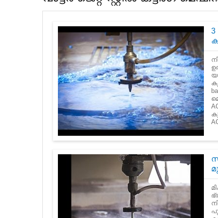
3
ക
നി
ഉര
യ
കൃ
b
മ
AC
കു
AC
സി
മ
മി
ഭ
നി
പ