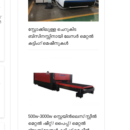
്
ൾ
സ്റ്റോക്കിലുള്ള ചെറുകിട
ബിസിനസ്സിനായി ലേസർ മെറ്റൽ
കട്ടിംഗ് മെഷീനുകൾ
500w-3000w സ്റ്റെയിൻ‌ലെസ് സ്റ്റീൽ
മെറ്റൽ ഷീറ്റ് / പൈപ്പ് / മെറ്റൽ