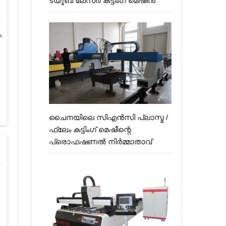
ട്യൂബ് ലേസർ കട്ടിംഗ് മെഷീൻ
ക
ചൈനയിലെ സി‌എൻ‌സി പ്ലാസ്മ /
ഫ്ലേം കട്ടിംഗ് മെഷീന്റെ
പ്രൊഫഷണൽ നിർമ്മാതാവ്