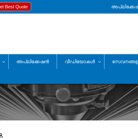
et Best Quote
അപ്ലിക്കേ
അപ്ലിക്കേഷൻ
വീഡിയോകൾ
സേവനങ്ങള
ൻ