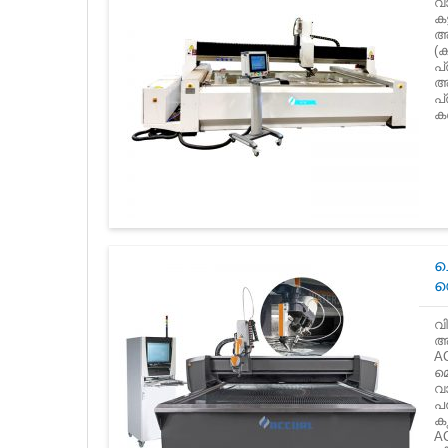
വാ
കട
അ
(ക
പ
അ
പ
ക
ച
ഡ
വ
ആക
AC
മ
വാ
പര
ക
A