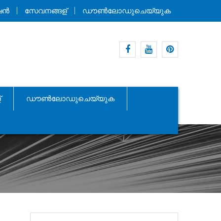
ഷൻ
സേവനങ്ങള്
ഡൗൺലോഡുചെയ്യുക
ഫേസ്ബുക്ക്
യൂട്യൂബ്
pinterest
്
ഡൗൺലോഡുചെയ്യുക