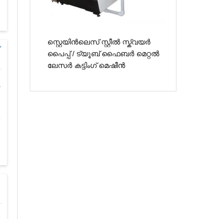
സ്റ്റെയിൻ‌ലെസ് സ്റ്റീൽ സ്ക്വയർ
പൈപ്പ് / ട്യൂബ് ഫൈബർ മെറ്റൽ
ലേസർ കട്ടിംഗ് മെഷീൻ