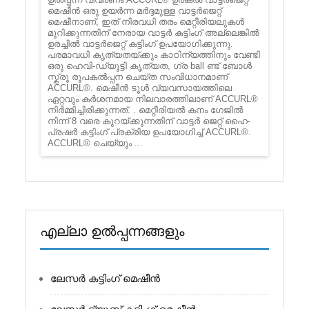
മെഷീൻ‌ ഒരു ഉയർന്ന മർദ്ദമുള്ള വാട്ടർ‌ജെറ്റ്
മെഷീനാണ്, ഇത് നിരവധി തരം മെറ്റീരിയലുകൾ‌
മുറിക്കുന്നതിന് നേരായ വാട്ടർ‌ കട്ടിംഗ് അല്ലെങ്കിൽ‌
ഉരച്ചിൽ‌ വാട്ടർ‌ജെറ്റ് കട്ടിംഗ് ഉപയോഗിക്കുന്നു.
പരമാവധി കൃത്യതയ്ക്കും കാഠിന്യത്തിനും വേണ്ടി
ഒരു ഹെവി-ഡ്യൂട്ടി കൃത്യത, ഗ്ര ball ണ്ട് ബോൾ
സ്ക്രൂ രൂപകൽപ്പന ചെയ്ത സംവിധാനമാണ്
ACCURL®. മെഷീൻ ടൂൾ വ്യവസായത്തിലെ
ഏറ്റവും കർശനമായ നിലവാരത്തിലാണ് ACCURL®
നിർമ്മിച്ചിരിക്കുന്നത്. . മെറ്റീരിയൽ കനം ഗേജിൽ
നിന്ന് 8 വരെ കുറയ്ക്കുന്നതിന് വാട്ടർ ജെറ്റ് ഹൈ-
പ്രഷർ കട്ടിംഗ് പ്രക്രിയ ഉപയോഗിച്ച് ACCURL®.
ACCURL® ചെയ്യും ...
എല്ലാ ഉൽപ്പന്നങ്ങളും
ലേസർ കട്ടിംഗ് മെഷീൻ