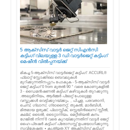
5 ആക്സിസ് വാട്ടർ ജെറ്റ് സിഎൻസി
കട്ടിംഗ് വിലയുള്ള 3 ഡി വാട്ടർജെറ്റ് കട്ടിംഗ്
മെഷീൻ വിൽപ്പനയ്ക്ക്
മികച്ച 5-ആക്സിസ് വാട്ടർജെറ്റ് കട്ടിംഗ്: ACCURL®
ഫ്ലാറ്റ് സ്റ്റോക്കിലെ ബെവലുകൾ
മുറിക്കുന്നതിനപ്പുറം പോകുക - 5-ആക്സിസ് വാട്ടർ
ജെറ്റ് കട്ടിംഗ് 0 from മുതൽ 90 ° വരെ കോണുകളിൽ
3 ‑ ഡൈമൻഷണൽ കട്ടിംഗ് കഴിവുകൾ തുറക്കുന്നു
.അലുമിനിയം, ആർമ്മർ പ്ലേറ്റ് പോലുള്ള
വസ്തുക്കൾ വെട്ടിക്കുറയ്ക്കും. , പിച്ചള, പരവതാനി,
ചെമ്പ്, ഗ്ലാസ്, ഗ്രാനൈറ്റ്, തുകൽ, മാർബിൾ,
മിതമായ ഉരുക്ക്, പ്ലാസ്റ്റിക്, സ്റ്റെയിൻലെസ് സ്റ്റീൽ,
കല്ല്, ടൈൽ, ടൈറ്റാനിയം. മെറ്റീരിയൽ കനം
ഗേജിൽ നിന്ന് 8 വരെ കുറയ്ക്കുന്നതിന് വാട്ടർ ജെറ്റ്
ഹൈ-പ്രഷർ കട്ടിംഗ് പ്രോസസ്സ് ഉപയോഗിക്കുന്നു.
സവിശേഷത: • കൃത്യത XY ആക്സിസ് കട്ടിംഗ്