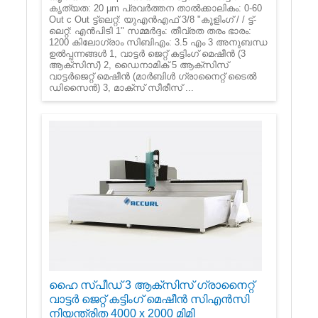
കൃത്യത: 20 μm പ്രവർത്തന താൽക്കാലികം: 0-60
Out c Out ട്ട്‌ലെറ്റ്: യു‌എൻ‌എഫ് 3/8 "കൂളിംഗ് / / ട്ട്-
ലെറ്റ്: എൻ‌പി‌ടി 1" സമ്മർദ്ദം: തീവ്രത തരം ഭാരം:
1200 കിലോഗ്രാം സിബിഎം: 3.5 എം 3 അനുബന്ധ
ഉൽപ്പന്നങ്ങൾ 1, വാട്ടർ ജെറ്റ് കട്ടിംഗ് മെഷീൻ (3
ആക്സിസ്) 2, ഡൈനാമിക് 5 ആക്സിസ്
വാട്ടർജെറ്റ് മെഷീൻ (മാർബിൾ ഗ്രാനൈറ്റ് ടൈൽ
ഡിസൈൻ) 3, മാക്സ് സീരീസ് ...
ഹൈ സ്പീഡ് 3 ആക്സിസ് ഗ്രാനൈറ്റ്
വാട്ടർ ജെറ്റ് കട്ടിംഗ് മെഷീൻ സിഎൻസി
നിയന്ത്രിത 4000 x 2000 മിമി