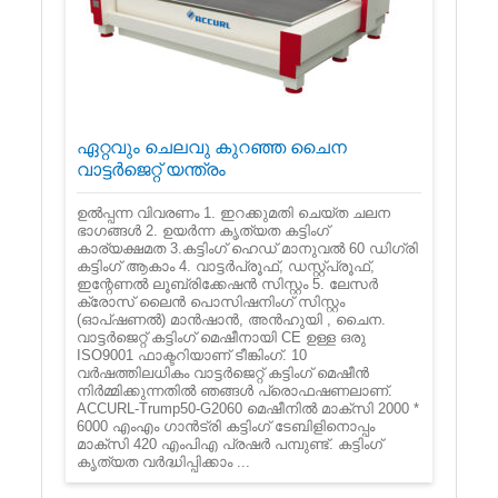
ഏറ്റവും ചെലവു കുറഞ്ഞ ചൈന
വാട്ടർജെറ്റ് യന്ത്രം
ഉൽ‌പ്പന്ന വിവരണം 1. ഇറക്കുമതി ചെയ്ത ചലന
ഭാഗങ്ങൾ‌ 2. ഉയർന്ന കൃത്യത കട്ടിംഗ്
കാര്യക്ഷമത 3.കട്ടിംഗ് ഹെഡ് മാനുവൽ 60 ഡിഗ്രി
കട്ടിംഗ് ആകാം 4. വാട്ടർ‌പ്രൂഫ്, ഡസ്റ്റ്‌പ്രൂഫ്,
ഇന്റേണൽ ലൂബ്രിക്കേഷൻ സിസ്റ്റം 5. ലേസർ
ക്രോസ് ലൈൻ പൊസിഷനിംഗ് സിസ്റ്റം
(ഓപ്ഷണൽ) മാൻ‌ഷാൻ‌, അൻ‌ഹുയി , ചൈന.
വാട്ടർജെറ്റ് കട്ടിംഗ് മെഷീനായി CE ഉള്ള ഒരു
ISO9001 ഫാക്ടറിയാണ് ടീങ്കിംഗ്. 10
വർഷത്തിലധികം വാട്ടർജെറ്റ് കട്ടിംഗ് മെഷീൻ
നിർമ്മിക്കുന്നതിൽ ഞങ്ങൾ പ്രൊഫഷണലാണ്.
ACCURL-Trump50-G2060 മെഷീനിൽ മാക്സി 2000 *
6000 എംഎം ഗാൻട്രി കട്ടിംഗ് ടേബിളിനൊപ്പം
മാക്സി 420 എം‌പി‌എ പ്രഷർ പമ്പുണ്ട്. കട്ടിംഗ്
കൃത്യത വർദ്ധിപ്പിക്കാം ...