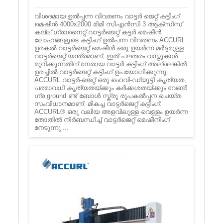
വിശദമായ ഉൽ‌പ്പന്ന വിവരണം വാട്ടർ ജെറ്റ് കട്ടിംഗ്
മെഷീൻ 4000x2000 മിമി സി‌എൻ‌സി 3 ആക്സിസ്
കല്ല് ഗ്രാനൈറ്റ് വാട്ടർജെറ്റ് കട്ടർ മെഷീൻ
ലോഹങ്ങളുടെ കട്ടിംഗ് ഉൽ‌പന്ന വിവരണം ACCURL
ഉരകൽ‌ വാട്ടർ‌ജെറ്റ് മെഷീൻ ഒരു ഉയർന്ന മർദ്ദമുള്ള
വാട്ടർ‌ജെറ്റ് യന്ത്രമാണ്, ഇത് പലതരം വസ്തുക്കൾ‌
മുറിക്കുന്നതിന് നേരായ വാട്ടർ കട്ടിംഗ് അല്ലെങ്കിൽ
ഉരച്ചിൽ‌ വാട്ടർ‌ജെറ്റ് കട്ടിംഗ് ഉപയോഗിക്കുന്നു.
ACCURL വാട്ടർ-ജെറ്റ് ഒരു ഹെവി-ഡ്യൂട്ടി കൃത്യത,
പരമാവധി കൃത്യതയ്ക്കും കർക്കശതയ്ക്കും വേണ്ടി
ഗ്ര ground ണ്ട് ബോൾ സ്ക്രൂ രൂപകൽപ്പന ചെയ്ത
സംവിധാനമാണ്. മികച്ച വാട്ടർ‌ജെറ്റ് കട്ടിംഗ്:
ACCURL® ഒരു വലിയ അളവിലുള്ള വെള്ളം ഉയർന്ന
തോതിൽ നിർബന്ധിച്ച് വാട്ടർജെറ്റ് മെഷീനിംഗ്
നേടുന്നു ...