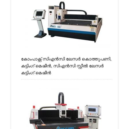
കോം‌പാക്റ്റ് സി‌എൻ‌സി ലേസർ കൊത്തുപണി,
കട്ടിംഗ് മെഷീൻ, സി‌എൻ‌സി സ്റ്റീൽ ലേസർ
കട്ടിംഗ് മെഷീൻ