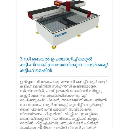
3 ഡി ബെവൽ ഉപയോഗിച്ച് മെറ്റൽ
കട്ടിംഗിനായി ഉപയോഗിക്കുന്ന വാട്ടർ ജെറ്റ്
കട്ടിംഗ് മെഷീൻ
ഉൽ‌പ്പന്ന വിവരണം ഒരു മുഴുവൻ സെറ്റ് വാട്ടർ ജെറ്റ്
കട്ടിംഗ് മെഷീനിൽ സി‌എൻ‌സി കൺ‌ട്രോളർ,
വർ‌ക്ക്ടേബിൾ, പമ്പ്, ഉരകൽ ഡെലിവറി സിസ്റ്റം,
കൂളർ എന്നിവ അടങ്ങിയിരിക്കുന്നു. മറ്റ്
ഓപ്ഷനുകൾ: ചില്ലർ, സല്ലേജ് നീക്കംചെയ്യൽ
സംവിധാനം, വാട്ടർ സോഫ്റ്റ് യൂണിറ്റ്. വാട്ടർജെറ്റ്
ഹൈ പ്രഷർ പമ്പ് പ്രധാന സവിശേഷത:
നിയന്ത്രണം: പി‌എൽ‌സി ഷിഫ്റ്റിംഗ്: ഇലക്ട്രോ-
ഹൈഡ്രോളിക് നിയന്ത്രണം കൂളിംഗ്: കൂളർ /
ഓയിൽ ഹീറ്റ് എക്സ്ചേഞ്ചർ വാട്ടർ ഫിൽട്ടർ
കൃത്യത: ≤0.45μm ഓയിൽ-റിട്ടേൺ ഫിൽട്ടർ