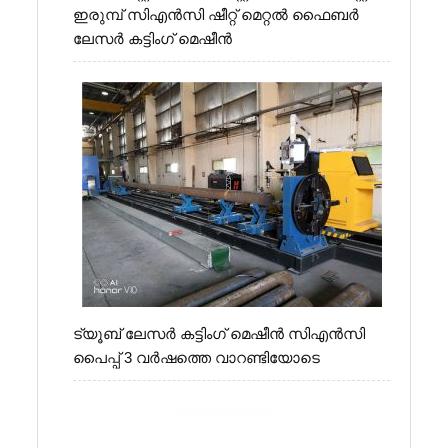
ഇരുമ്പ് സി‌എൻ‌സി ഷീറ്റ് മെറ്റൽ ഫൈബർ
ലേസർ കട്ടിംഗ് മെഷീൻ
ട്യൂബ് ലേസർ കട്ടിംഗ് മെഷീൻ സി‌എൻ‌സി
പൈപ്പ് 3 വർഷത്തെ വാറണ്ടിയോടെ