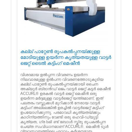
കല്ല് പാറ്റേൺ രൂപകൽപ്പനയ്ക്കുള്ള
മോടിയുള്ള ഉയർന്ന കൃത്യതയുള്ള വാട്ടർ
ജെറ്റ് ടൈൽ കട്ടിംഗ് മെഷീൻ
വിശദമായ ഉൽ‌പ്പന്ന വിവരണം ഉയർന്ന
നിലവാരമുള്ള ഉൽ‌പന്ന വിവരണത്തോടുകൂടിയ
കല്ല് പാറ്റേൺ രൂപകൽപ്പനയ്‌ക്കായി ചൈന
അക്യുർ ബ്രാൻഡ് ജെം വാട്ടർ ജെറ്റ് കട്ടർ മെഷീൻ
ACCURL® ഉരകൽ വാട്ടർ ജെറ്റ് മെഷീൻ ഒരു
ഉയർന്ന മർദ്ദമുള്ള വാട്ടർജെറ്റ് യന്ത്രമാണ്, ഇത്
പലതരം വസ്തുക്കൾ മുറിക്കാൻ നേരായ വാട്ടർ
കട്ടിംഗ് അല്ലെങ്കിൽ ഉരച്ചിൽ വാട്ടർജെറ്റ് കട്ടിംഗ്
ഉപയോഗിക്കുന്നു. പരമാവധി കൃത്യതയ്ക്കും
കാഠിന്യത്തിനും വേണ്ടി ഒരു ഹെവി-ഡ്യൂട്ടി
കൃത്യത, ഗ്ര ball ണ്ട് ബോൾ സ്ക്രൂ രൂപകൽപ്പന
ചെയ്ത സംവിധാനമാണ് ACCURL®. മെഷീൻ ടൂൾ
വ്യവസായത്തിലെ ഏറ്റവും കർശനമായ