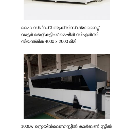
ഹൈ സ്പീഡ് 3 ആക്സിസ് ഗ്രാനൈറ്റ്
വാട്ടർ ജെറ്റ് കട്ടിംഗ് മെഷീൻ സിഎൻസി
നിയന്ത്രിത 4000 x 2000 മിമി
1000w സ്റ്റെയിൻ‌ലെസ് സ്റ്റീൽ കാർബൺ സ്റ്റീൽ