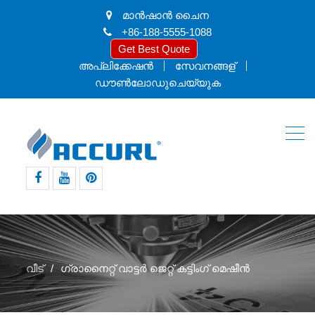
മാൻ‌ഷാൻ ചൈന
+86-188-5555-1088
Get Best Quote
അപ്ലിക്കേഷൻ
സേവനങ്ങള്
ഡൗൺലോഡുചെയ്യുക
ഫേസ്ബുക്ക്
യൂട്യൂബ്
pinterest
വീട്
ഗ്രാനൈറ്റ് വാട്ടർ ജെറ്റ് കട്ടിംഗ് മെഷീൻ