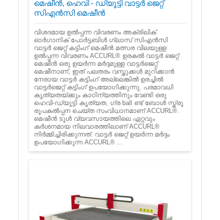
മെഷീൻ, ഹെവി - ഡ്യൂട്ടി വാട്ടർ ജെറ്റ്
സിഎൻസി മെഷീൻ
വിശദമായ ഉൽ‌പ്പന്ന വിവരണം അക്രിലിക്
ഓർ‌ഗാനിക് പോർ‌ട്ടബിൾ ഗ്ലാസ് സി‌എൻ‌സി
വാട്ടർ ജെറ്റ് കട്ടിംഗ് മെഷീൻ മത്സര വിലയുള്ള
ഉൽപ്പന്ന വിവരണം ACCURL® ഉരകൽ വാട്ടർ ജെറ്റ്
മെഷീൻ ഒരു ഉയർന്ന മർദ്ദമുള്ള വാട്ടർജെറ്റ്
മെഷീനാണ്, ഇത് പലതരം വസ്തുക്കൾ മുറിക്കാൻ
നേരായ വാട്ടർ കട്ടിംഗ് അല്ലെങ്കിൽ ഉരച്ചിൽ
വാട്ടർജെറ്റ് കട്ടിംഗ് ഉപയോഗിക്കുന്നു. പരമാവധി
കൃത്യതയ്ക്കും കാഠിന്യത്തിനും വേണ്ടി ഒരു
ഹെവി-ഡ്യൂട്ടി കൃത്യത, ഗ്ര ball ണ്ട് ബോൾ സ്ക്രൂ
രൂപകൽപ്പന ചെയ്ത സംവിധാനമാണ് ACCURL®.
മെഷീൻ ടൂൾ വ്യവസായത്തിലെ ഏറ്റവും
കർശനമായ നിലവാരത്തിലാണ് ACCURL®
നിർമ്മിച്ചിരിക്കുന്നത്. വാട്ടർ ജെറ്റ് ഉയർന്ന മർദ്ദം
ഉപയോഗിക്കുന്ന ACCURL® ...