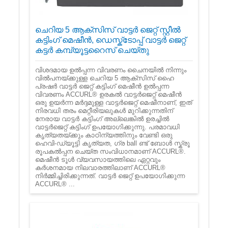
ചെറിയ 5 ആക്സിസ് വാട്ടർ ജെറ്റ് സ്റ്റീൽ
കട്ടിംഗ് മെഷീൻ, ഡെസ്ക്ടോപ്പ് വാട്ടർ ജെറ്റ്
കട്ടർ കമ്പ്യൂട്ടറൈസ് ചെയ്തു
വിശദമായ ഉൽ‌പ്പന്ന വിവരണം ചൈനയിൽ‌ നിന്നും
വിൽ‌പനയ്‌ക്കുള്ള ചെറിയ 5 ആക്സിസ് ഹൈ
പ്രഷർ‌ വാട്ടർ‌ ജെറ്റ് കട്ടിംഗ് മെഷീൻ‌ ഉൽ‌പ്പന്ന
വിവരണം ACCURL® ഉരകൽ‌ വാട്ടർ‌ജെറ്റ് മെഷീൻ‌
ഒരു ഉയർന്ന മർദ്ദമുള്ള വാട്ടർ‌ജെറ്റ് മെഷീനാണ്, ഇത്
നിരവധി തരം മെറ്റീരിയലുകൾ‌ മുറിക്കുന്നതിന്
നേരായ വാട്ടർ‌ കട്ടിംഗ് അല്ലെങ്കിൽ‌ ഉരച്ചിൽ‌
വാട്ടർ‌ജെറ്റ് കട്ടിംഗ് ഉപയോഗിക്കുന്നു. പരമാവധി
കൃത്യതയ്ക്കും കാഠിന്യത്തിനും വേണ്ടി ഒരു
ഹെവി-ഡ്യൂട്ടി കൃത്യത, ഗ്ര ball ണ്ട് ബോൾ സ്ക്രൂ
രൂപകൽപ്പന ചെയ്ത സംവിധാനമാണ് ACCURL®.
മെഷീൻ ടൂൾ വ്യവസായത്തിലെ ഏറ്റവും
കർശനമായ നിലവാരത്തിലാണ് ACCURL®
നിർമ്മിച്ചിരിക്കുന്നത്. വാട്ടർ ജെറ്റ് ഉപയോഗിക്കുന്ന
ACCURL® ...