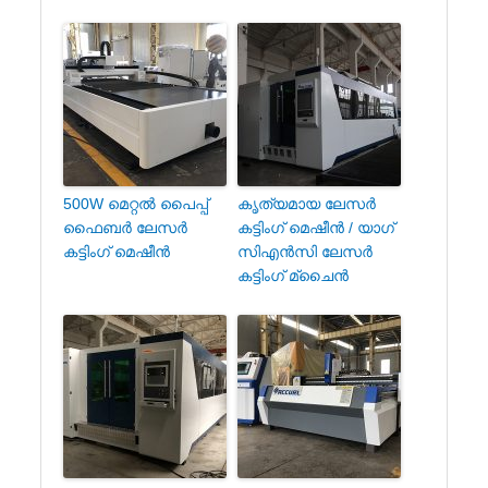
500W മെറ്റൽ പൈപ്പ്
കൃത്യമായ ലേസർ
ഫൈബർ ലേസർ
കട്ടിംഗ് മെഷീൻ / യാഗ്
കട്ടിംഗ് മെഷീൻ
സി‌എൻ‌സി ലേസർ
കട്ടിംഗ് മ്ചൈൻ