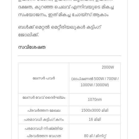
ദക്ഷത, കുറഞ്ഞ ചെലവ് എന്നിവയുടെ മികച്ച
സംയോജനം, ഇത് മികച്ച ചോയ്‌സ് ആകാം
ബൾക്ക് മെറ്റൽ മെറ്റീരിയലുകൾ കട്ടിംഗ്
ജോലിക്ക്.
സവിശേഷത
2000W
ലേസർ പവർ
(ഓപ്ഷണൽ 500W / 700W /
1000W / 3000W)
ലേസർ വേവ് ദൈർഘ്യം
1070nm
പ്രവർത്തന മേഖല
1500x3000 മിമി
പരമാവധി കട്ടിംഗ് കനം
16 മിമി
പരമാവധി നിഷ്‌ക്രിയ
പ്രവർത്തന വേഗത
80 മി / മിനിറ്റ്