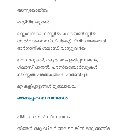
അനുയോജ്യം
മെറ്റീരിയലുകൾ
സ്റ്റെയിൻ‌ലെസ് സ്റ്റീൽ, കാർബൺ സ്റ്റീൽ,
ഗാൽവാനൈസ്ഡ് പ്ലേറ്റ്, വിവിധ അലോയ്,
ഓർഗാനിക് ഗ്ലാസ്, വാസ്തുവിദ്യ
മോഡലുകൾ, റബ്ബർ, മരം ഉൽപ്പന്നങ്ങൾ,
ഗ്ലാസ് പാനൽ, പരസ്യബോർഡുകൾ,
ക്രിസ്റ്റൽ പ്രതീകങ്ങൾ, ഫർണിച്ചർ
മറ്റ് കളിപ്പാട്ടങ്ങൾ മുതലായവ.
ഞങ്ങളുടെ സേവനങ്ങൾ
പ്രീ-സെയിൽസ് സേവനം
നിങ്ങൾ ഒരു ഡീലർ അല്ലെങ്കിൽ ഒരു അന്തിമ