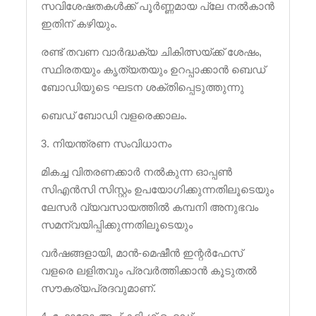
സവിശേഷതകൾക്ക് പൂർണ്ണമായ പ്ലേ നൽകാൻ
ഇതിന് കഴിയും.
രണ്ട് തവണ വാർദ്ധക്യ ചികിത്സയ്ക്ക് ശേഷം,
സ്ഥിരതയും കൃത്യതയും ഉറപ്പാക്കാൻ ബെഡ്
ബോഡിയുടെ ഘടന ശക്തിപ്പെടുത്തുന്നു
ബെഡ് ബോഡി വളരെക്കാലം.
3. നിയന്ത്രണ സംവിധാനം
മികച്ച വിതരണക്കാർ നൽകുന്ന ഓപ്പൺ
സി‌എൻ‌സി സിസ്റ്റം ഉപയോഗിക്കുന്നതിലൂടെയും
ലേസർ വ്യവസായത്തിൽ കമ്പനി അനുഭവം
സമന്വയിപ്പിക്കുന്നതിലൂടെയും
വർഷങ്ങളായി, മാൻ-മെഷീൻ ഇന്റർഫേസ്
വളരെ ലളിതവും പ്രവർത്തിക്കാൻ കൂടുതൽ
സൗകര്യപ്രദവുമാണ്.