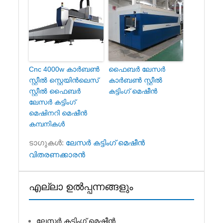
Cnc 4000w കാർബൺ
ഫൈബർ ലേസർ
സ്റ്റീൽ സ്റ്റെയിൻലെസ്
കാർബൺ സ്റ്റീൽ
സ്റ്റീൽ ഫൈബർ
കട്ടിംഗ് മെഷീൻ
ലേസർ കട്ടിംഗ്
മെഷിനറി മെഷീൻ
കമ്പനികൾ
ടാഗുകൾ‌:
ലേസർ കട്ടിംഗ് മെഷീൻ
വിതരണക്കാരൻ
എല്ലാ ഉൽപ്പന്നങ്ങളും
ലേസർ കട്ടിംഗ് മെഷീൻ