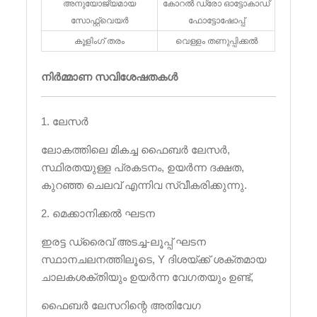
അനുയോജ്യമായ
കോറൽ ഡ്രോ ഓട്ടോകാഡ്
സോഫ്റ്റ്വെയർ
ഫോട്ടോഷോപ്പ്
കൂളിംഗ് തരം
വെള്ളം തണുപ്പിക്കൽ
നിർമ്മാണ സവിശേഷതകൾ
1. ലേസർ
ലോകത്തിലെ മികച്ച ഫൈബർ ലേസർ,
സ്ഥിരതയുള്ള പ്രകടനം, ഉയർന്ന ദക്ഷത,
കുറഞ്ഞ ചെലവ് എന്നിവ സ്വീകരിക്കുന്നു.
2. മെക്കാനിക്കൽ ഘടന
ഇരട്ട ഡ്രൈവ് അടച്ച-ലൂപ്പ് ഘടന
സ്ഥാനചലനത്തിലൂടെ, Y ദിശയ്ക്ക് ശക്തമായ
ചാലകശക്തിയും ഉയർന്ന വേഗതയും ഉണ്ട്,
ഫൈബർ ലേസറിന്റെ അതിവേഗ