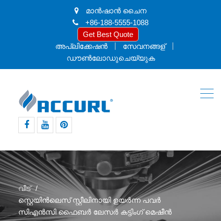
മാൻ‌ഷാൻ ചൈന
+86-188-5555-1088
Get Best Quote
അപ്ലിക്കേഷൻ
സേവനങ്ങള്
ഡൗൺലോഡുചെയ്യുക
ഫേസ്ബുക്ക്
യൂട്യൂബ്
pinterest
വീട്
സ്റ്റെയിൻ‌ലെസ് സ്റ്റീലിനായി ഉയർന്ന പവർ
സി‌എൻ‌സി ഫൈബർ ലേസർ കട്ടിംഗ് മെഷീൻ