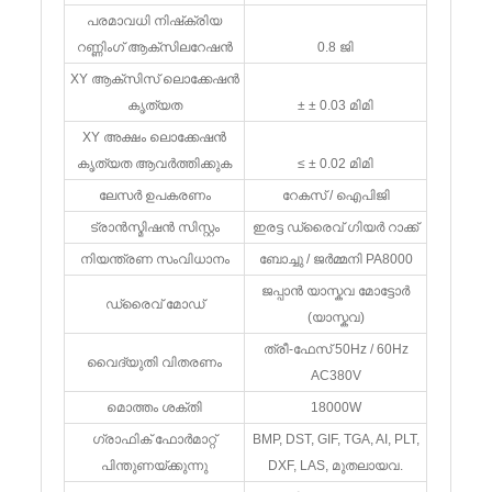
പരമാവധി നിഷ്‌ക്രിയ
റണ്ണിംഗ് ആക്‌സിലറേഷൻ
0.8 ജി
XY ആക്സിസ് ലൊക്കേഷൻ
കൃത്യത
± ± 0.03 മിമി
XY അക്ഷം ലൊക്കേഷൻ
കൃത്യത ആവർത്തിക്കുക
≤ ± 0.02 മിമി
ലേസർ ഉപകരണം
റേകസ് / ഐപിജി
ട്രാൻസ്മിഷൻ സിസ്റ്റം
ഇരട്ട ഡ്രൈവ് ഗിയർ റാക്ക്
നിയന്ത്രണ സംവിധാനം
ബോച്ചു / ജർമ്മനി PA8000
ജപ്പാൻ യാസ്കവ മോട്ടോർ
ഡ്രൈവ് മോഡ്
(യാസ്കവ)
ത്രീ-ഫേസ് 50Hz / 60Hz
വൈദ്യുതി വിതരണം
AC380V
മൊത്തം ശക്തി
18000W
ഗ്രാഫിക് ഫോർമാറ്റ്
BMP, DST, GIF, TGA, AI, PLT,
പിന്തുണയ്ക്കുന്നു
DXF, LAS, മുതലായവ.