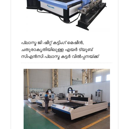
പ്ലാസ്മ ജി ഷീറ്റ് കട്ടിംഗ് മെഷീൻ,
ചതുരാകൃതിയിലുള്ള എയർ ട്യൂബ്
സിഎൻസി പ്ലാസ്മ കട്ടർ വിൽപ്പനയ്ക്ക്