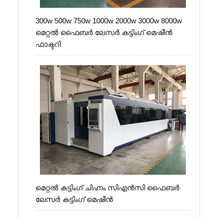
300w 500w 750w 1000w 2000w 3000w 8000w
മെറ്റൽ ഫൈബർ ലേസർ കട്ടിംഗ് മെഷീൻ
ഫാക്ടറി
മെറ്റൽ കട്ടിംഗ് ചിഹ്നം സി‌എൻ‌സി ഫൈബർ
ലേസർ കട്ടിംഗ് മെഷീൻ