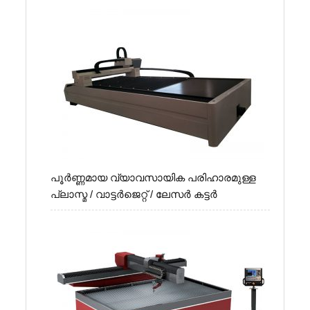
പൂർണ്ണമായ വ്യാവസായിക പരിഹാരമുള്ള
പ്ലാസ്മ / വാട്ടർജെറ്റ് / ലേസർ കട്ടർ