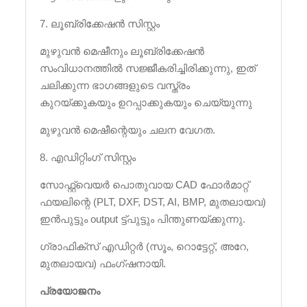
7. ലൂബ്രിക്കേഷൻ സിസ്റ്റം
മുഴുവൻ മെഷീനും ലൂബ്രിക്കേഷൻ
സംവിധാനത്തിൽ സജ്ജീകരിച്ചിരിക്കുന്നു, ഇത്
ചലിക്കുന്ന ഭാഗങ്ങളുടെ വസ്ത്രം
കുറയ്ക്കുകയും ഉറപ്പാക്കുകയും ചെയ്യുന്നു
മുഴുവൻ മെഷീന്റെയും ചലന വേഗത.
8. എഡിറ്റിംഗ് സിസ്റ്റം
സോഫ്റ്റ്വെയർ പൊതുവായ CAD ഫോർമാറ്റ്
ഫയലിന്റെ (PLT, DXF, DST, AI, BMP, മുതലായവ)
ഇൻപുട്ടും output ട്ട്‌പുട്ടും പിന്തുണയ്ക്കുന്നു.
ഗ്രാഫിക്സ് എഡിറ്റർ (സൂം, റൊട്ടേറ്റ്, അറേ,
മുതലായവ) ഫംഗ്ഷനായി.
പ്രയോജനം