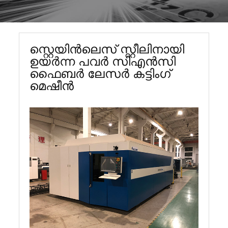
സ്റ്റെയിൻ‌ലെസ് സ്റ്റീലിനായി
ഉയർന്ന പവർ സി‌എൻ‌സി
ഫൈബർ ലേസർ കട്ടിംഗ്
മെഷീൻ