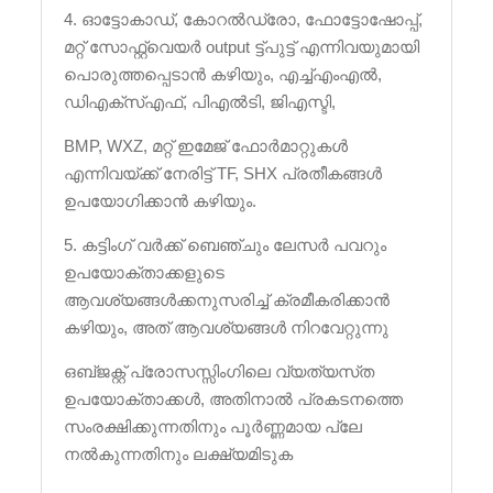
4. ഓട്ടോകാഡ്, കോറൽഡ്രോ, ഫോട്ടോഷോപ്പ്,
മറ്റ് സോഫ്റ്റ്വെയർ output ട്ട്പുട്ട് എന്നിവയുമായി
പൊരുത്തപ്പെടാൻ കഴിയും, എച്ച്എം‌എൽ,
ഡി‌എക്സ്എഫ്, പി‌എൽ‌ടി, ജിഎസ്ടി,
BMP, WXZ, മറ്റ് ഇമേജ് ഫോർമാറ്റുകൾ
എന്നിവയ്ക്ക് നേരിട്ട് TF, SHX പ്രതീകങ്ങൾ
ഉപയോഗിക്കാൻ കഴിയും.
5. കട്ടിംഗ് വർക്ക് ബെഞ്ചും ലേസർ പവറും
ഉപയോക്താക്കളുടെ
ആവശ്യങ്ങൾക്കനുസരിച്ച് ക്രമീകരിക്കാൻ
കഴിയും, അത് ആവശ്യങ്ങൾ നിറവേറ്റുന്നു
ഒബ്‌ജക്റ്റ് പ്രോസസ്സിംഗിലെ വ്യത്യസ്‌ത
ഉപയോക്താക്കൾ, അതിനാൽ പ്രകടനത്തെ
സംരക്ഷിക്കുന്നതിനും പൂർണ്ണമായ പ്ലേ
നൽകുന്നതിനും ലക്ഷ്യമിടുക