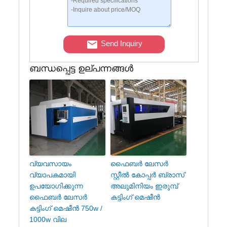
Send Inquiry
ബന്ധപ്പെട്ട ഉല്പന്നങ്ങൾ
വ്യവസായം
ഫൈബർ ലേസർ
വ്യാപകമായി
സ്റ്റീൽ കോപ്പർ ബ്രാസ്
ഉപയോഗിക്കുന്ന
അലുമിനിയം ഇരുമ്പ്
ഫൈബർ ലേസർ
കട്ടിംഗ് മെഷീൻ
കട്ടിംഗ് മെഷീൻ 750w /
1000w വില