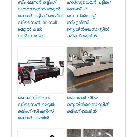
ബീം ലേസർ കട്ടിംഗ്
ഹാർഡ്‌വെയർ പട്ടിക /
വിതരണക്കാർ മെറ്റൽ
ബെഞ്ച് /
ലേസർ കട്ടിംഗ് മെഷീൻ
ഡെസ്‌ക്‌ടോപ്പ്
ഡിസൈൻ, ലേസർ
സി‌എൻ‌സി
മെറ്റൽ കട്ടർ
സ്റ്റെയിൻ‌ലെസ് സ്റ്റീൽ
വിൽപ്പനയ്ക്ക്
കട്ടിംഗ് മെഷീൻ
ചൈന വിതരണ
ഫൈബർ 700w
ഡിസൈൻ മെറ്റൽ
സ്റ്റെയിൻലെസ് സ്റ്റീൽ
കട്ടിംഗ് സി‌എൻ‌സി
കട്ടിംഗ് മെഷീൻ
ലേസർ മെഷീൻ