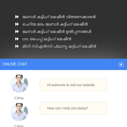
ലേസർ കട്ടിംഗ് മെഷീൻ വിതരണക്കാരൻ
ചെറിയ മരം ലേസർ കട്ടിംഗ് മെഷീൻ
ലേസർ കട്ടിംഗ് മെഷീൻ ഉൽപ്പന്നങ്ങൾ
cnc പൈപ്പ് കട്ടിംഗ് മെഷീൻ
മിനി സിഎൻ‌സി പ്ലാസ്മ കട്ടിംഗ് മെഷീൻ
ONLINE CHAT
Arabic
Dutch
English
French
Hi,welcome to visit our website.
German
Italian
Japanese
Persian
Portuguese
Russian
Spanish
Turkish
Cilina
Thai
How can I help you today?
Copyright © ACCURL CNC Machine Tools (Anhui)
Co., LTD
Powered By ACCURL |
XML Sitemap
Cilina